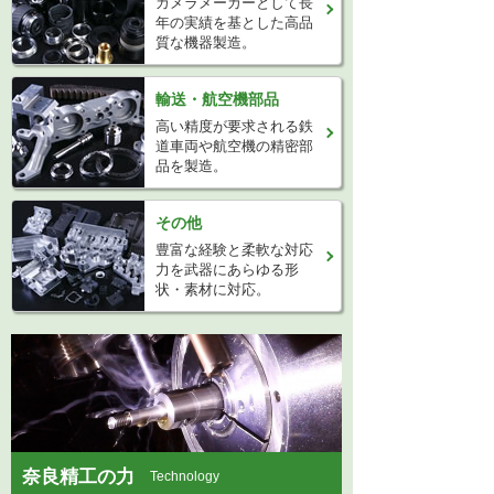
カメラメーカーとして長
年の実績を基とした高品
質な機器製造。
輸送・航空機部品
高い精度が要求される鉄
道車両や航空機の精密部
品を製造。
その他
豊富な経験と柔軟な対応
力を武器にあらゆる形
状・素材に対応。
奈良精工の力
Technology