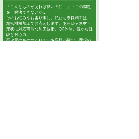
「こんなものがあれば良いのに…」「この問題
を、解決できないか…」
そのお悩みやお困り事に、私たち奈良精工は、
精密機械加工でお応えします。あらゆる素材・
形状に対応可能な加工技術、QC体制、豊かな経
験と対応力。
高次元のものづくりで、お客様が望む、理想の
「未来」をも創ります。
Read More
設備
Machinery
奈良精工には充実した工作機械・測定機械を備
えています。
また、これらの機械により多種多様な加工に対