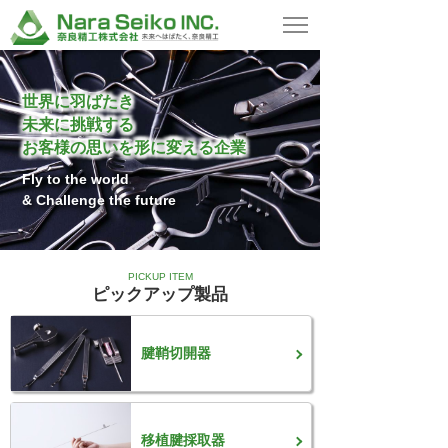
世界に羽ばたき
未来に挑戦する
お客様の思いを形に変える企業
Fly to the world
& Challenge the future
PICKUP ITEM
ピックアップ製品
腱鞘切開器
移植腱採取器