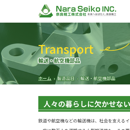
Transport
輸送・航空機部品
ホーム
›
製造品目
›
輸送・航空機部品
人々の暮らしに欠かせな
鉄道や航空機などの輸送機は、社会を支えるイ