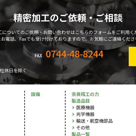
精密加工のご依頼・ご相談
工についてのご依頼・お問い合わせはこちらのフォームをご利用く
たお電話、Faxでも受け付けておりますので、お気軽にご連絡くださ
0744-48-8244
FAX
社休日を除く
設備
奈良精工の力
製造品目
医療機器
光学機器
輸送・航空機部品
その他
製品一覧