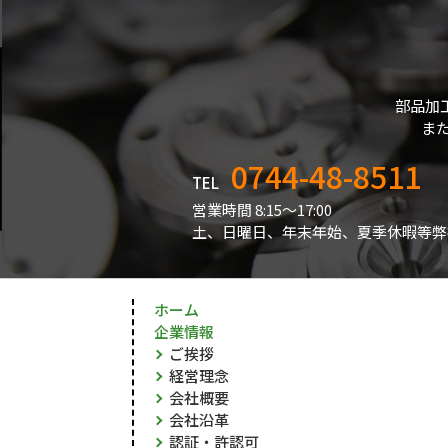
部品加
ま
0744-48-8511
TEL
営業時間 8:15～17:00
土、日曜日、年末年始、夏季休暇等弊
ホーム
企業情報
ご挨拶
経営理念
会社概要
会社沿革
認証・許認可